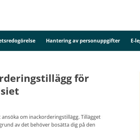
etsredogörelse
Hantering av personuppgifter
E-l
deringstillägg för
siet
ansöka om inackorderingstillägg. Tillägget
 grund av det behöver bosätta dig på den