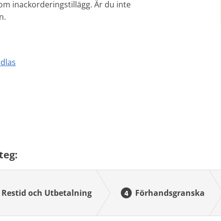
m inackorderingstillägg. Är du inte
n.
dlas
teg:
Restid och Utbetalning
Förhandsgranska