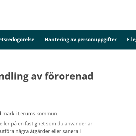
etsredogörelse
Hantering av personuppgifter
E-l
dling av förorenad
ad mark i Lerums kommun.
eller på en fastighet som du använder är
utföra några åtgärder eller sanera i